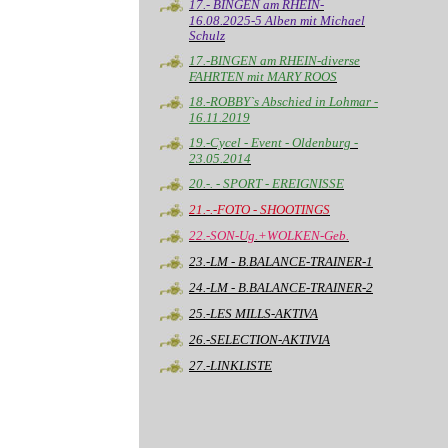
17.- BINGEN am RHEIN-
16.08.2025-5 Alben mit Michael
Schulz
17.-BINGEN am RHEIN-diverse
FAHRTEN mit MARY ROOS
18.-ROBBY`s Abschied in Lohmar -
16.11.2019
19.-Cycel - Event - Oldenburg -
23.05.2014
20.-. - SPORT - EREIGNISSE
21.-.-FOTO - SHOOTINGS
22.-SON-Ug.+WOLKEN-Geb.
23.-LM - B.BALANCE-TRAINER-1
24.-LM - B.BALANCE-TRAINER-2
25.-LES MILLS-AKTIVA
26.-SELECTION-AKTIVIA
27.-LINKLISTE