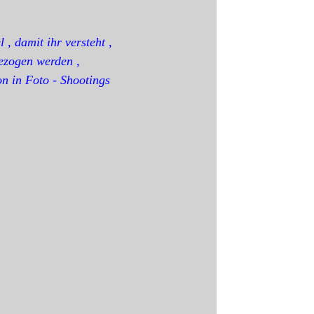
l , damit ihr versteht ,
bezogen werden ,
on in Foto - Shootings