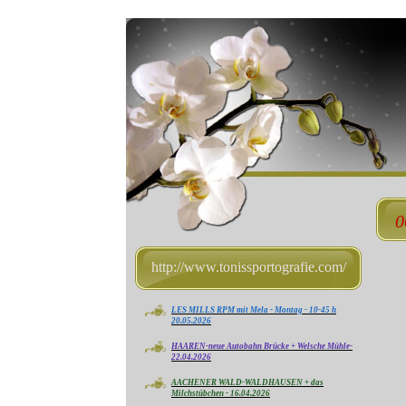
0
http://www.tonissportografie.com/
LES MILLS RPM mit Mela - Montag - 10-45 h
20.05.2026
HAAREN-neue Autobahn Brücke + Welsche Mühle-
22.04.2026
AACHENER WALD-WALDHAUSEN + das
Milchstübchen - 16.04.2026