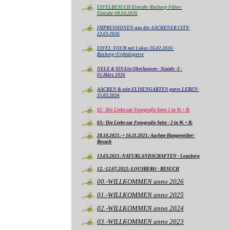
EIFELBESUCH-Einruhr-Rurberg-Fähre-
Einruhr-08.04.2026
IMPRESSIONEN-aus der AACHENER CITY-
22.03.2026
EIFEL-TOUR-mit Lukas-26.02.2026-
Rurberg+Urfttalsperre
NELE & SINA in Oberhausen - Stunde -3 -
01.März 2026
AACHEN & sein ELISENGARTEN pures LEBEN-
25.02.2026
02 - Die Liebe zur Fotografie Seite 1 in W. + B.
03.- Die Liebe zur Fotografie Seite - 2 in W. + B.
28.10.2021.-+ 16.11.2021.-Aachen-Hangeweiher-
Besuch
13.03.2021.-NATURLANDSCHAFTEN - Lousberg
12. -12.07.2022.-LOUSBERG - BESUCH
00.-WILLKOMMEN anno 2026
01.-WILLKOMMEN anno 2025
02.-WILLKOMMEN anno 2024
03.-WILLKOMMEN anno 2023