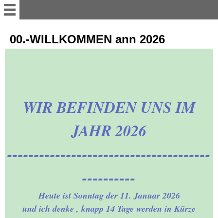
LES MILLS RPM mit Mela -
00.-WILLKOMMEN ann 2026
Montag - 10-45 h 20.05.20
HAAREN-neue Autobahn
Brücke + Welsche Mühle-
22.04.
WIR BEFINDEN UNS IM
AACHENER WALD-
JAHR 2026
WALDHAUSEN + das
Milchstübchen - 16.
--------------------------------------
EIFELBESUCH-Einruhr-
----------
Rurberg-Fähre-Einruhr-
08.04.20
Heute ist Sonntag der 11. Januar 2026
und ich denke , knapp 14 Tage werden in Kürze
IMPRESSIONEN-aus der
AACHENER CITY-