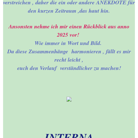
verstreichen , daher die ein oder andere ANEKDOTE für
22.03.2026
den kurzen Zeitraum ,das haut hin.
EIFEL-TOUR-mit Lukas-
Ansonsten nehme ich mir einen Rückblick aus anno
26.02.2026-
Rurberg+Urfttalspe
2025 vor!
Wie immer in Wort und Bild.
Da diese Zusammenhänge harmonieren , fällt es mir
NELE & SINA in Oberhausen
- Stunde -3 - 01.März 20
recht leicht ,
euch den Verlauf verständlicher zu machen!
AACHEN & sein
ELISENGARTEN pures
LEBEN-25.02.2026
02.- Die Liebe zur Fotografie
Seite 1 in W. + B.
03.- Die Liebe zur Fotografie
IN
TERNA
Seite - 2 in W. + B.