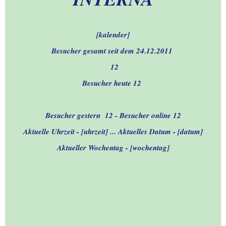
28.10.2021.-+ 16.11.2021.-
Aachen-Hangeweiher-
[kalender]
Besuch
Besucher gesamt seit dem 24.12.2011 
12
13.03.2021.-
NATURLANDSCHAFTEN -
Besucher heute 
12
Lousberg
Besucher gestern  
12
 - Besucher online 
12
12.07.2022.-LOUSBERG -
BESUCH
Aktuelle Uhrzeit - [uhrzeit] ... Aktuelles Datum - [datum]
Aktueller Wochentag - [wochentag]
00.-WILLKOMMEN anno
2026
01.-WILLKOMMEN anno
2025