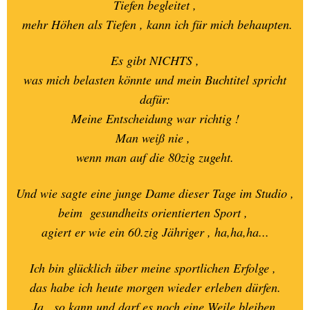
Tiefen begleitet ,
- 23.05.2014
mehr Höhen als Tiefen , kann ich für mich behaupten.
20.-. - SPORT -
Es gibt NICHTS ,
EREIGNISSE
was mich belasten könnte und mein Buchtitel spricht
dafür:
21.-.-FOTO - SHOOTINGS
Meine Entscheidung war richtig !
Man weiß nie ,
22.-SON-Ug.+WOLKEN-Geb.
wenn man auf die 80zig zugeht.
23.-LM - B.BALANCE-
Und wie sagte eine junge Dame dieser Tage im Studio ,
TRAINER-1
beim gesundheits orientierten Sport ,
agiert er wie ein 60.zig Jähriger , ha,ha,ha...
24.-LM - B.BALANCE-
TRAINER-2
Ich bin glücklich über meine sportlichen Erfolge ,
das habe ich heute morgen wieder erleben dürfen.
25.-LES MILLS-AKTIVA
Ja , so kann und darf es noch eine Weile bleiben.