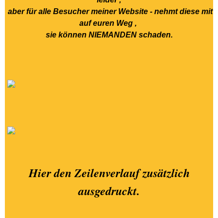
aber für alle Besucher meiner Website - nehmt diese mit
28.10.2021.-+ 16.11.2021.-
auf euren Weg ,
Aachen-Hangeweiher-
sie können NIEMANDEN schaden.
Besuch
13.03.2021.-
NATURLANDSCHAFTEN -
Lousberg
12.07.2022.-LOUSBERG -
BESUCH
00.-WILLKOMMEN anno
2026
Hier den Zeilenverlauf zusätzlich
01.-WILLKOMMEN anno
ausgedruckt.
2025