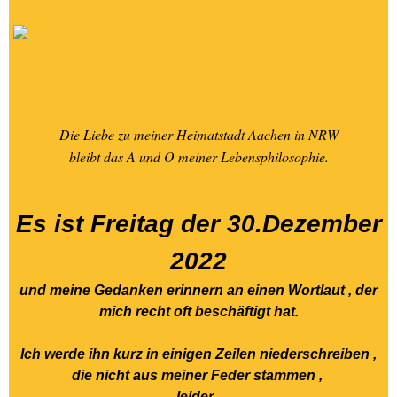
22.03.2026
EIFEL-TOUR-mit Lukas-
26.02.2026-
Rurberg+Urfttalspe
Die Liebe zu meiner Heimatstadt Aachen in NRW
NELE & SINA in Oberhausen
bleibt das A und O meiner Lebensphilosophie.
- Stunde -3 - 01.März 20
AACHEN & sein
Es ist Freitag der 30.Dezember
ELISENGARTEN pures
LEBEN-25.02.2026
2022
und meine Gedanken erinnern an einen Wortlaut , der
02.- Die Liebe zur Fotografie
mich recht oft beschäftigt hat.
Seite 1 in W. + B.
Ich werde ihn kurz in einigen Zeilen niederschreiben ,
03.- Die Liebe zur Fotografie
die nicht aus meiner Feder stammen ,
Seite - 2 in W. + B.
leider ,