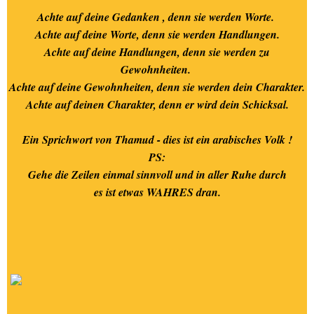
02.-WILLKOMMEN anno
Achte auf deine Gedanken , denn sie werden Worte.
2024
Achte auf deine Worte, denn sie werden Handlungen.
Achte auf deine Handlungen, denn sie werden zu
03.-WILLKOMMEN anno
Gewohnheiten.
2023
Achte auf deine Gewohnheiten, denn sie werden dein Charakter.
Achte auf deinen Charakter, denn er wird dein Schicksal.
04.-WILLKOMMEM anno
2022
Ein Sprichwort von Thamud - dies ist ein arabisches Volk !
PS:
05.-MEIN AACHEN-meine
Gehe die Zeilen einmal sinnvoll und in aller Ruhe durch
Heimat-unsere Kultur-mein
es ist etwas WAHRES dran.
Leben
06.-. - AACHEN - in Wort &
Bild + UMGEBUNG
07.-MEINE TAGESTOUREN
FÜHRTEN MICH NACH