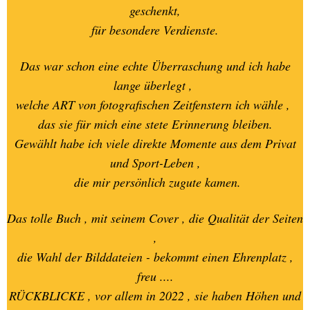
FOTOGRAFIEN
geschenkt,
für besondere Verdienste.
15.-BESONDERE SEITEN
Das war schon eine echte Überraschung und ich habe
lange überlegt ,
16.-BESONDERE SEITEN
welche ART von fotografischen Zeitfenstern ich wähle ,
das sie für mich eine stete Erinnerung bleiben.
17.- BINGEN am RHEIN-
16.08.2025-5 Alben mit
Gewählt habe ich viele direkte Momente aus dem Privat
Michael Schulz
und Sport-Leben ,
die mir persönlich zugute kamen.
17.-BINGEN am RHEIN-
diverse FAHRTEN mit MARY
ROOS
Das tolle Buch , mit seinem Cover , die Qualität der Seiten
,
die Wahl der Bilddateien - bekommt einen Ehrenplatz ,
18.-ROBBY`s Abschied in
Lohmar - 16.11.2019
freu ....
RÜCKBLICKE , vor allem in 2022 , sie haben Höhen und
19.-Cycel - Event - Oldenburg