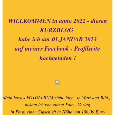
08.-PERSONENBLOG - 3
WILLKOMMEN in anno 2022 - diesen
09.-PERSONENBLOG - 2
KURZBLOG
habe ich am
01.JANUAR 2023
10.-PERSONENBLOG - 1
auf meiner Facebook - Profilseite
11.-OOSTENDE +
hochgeladen !
Umgebung + Städtefahrt
12.-EIFEL - HOHES VENN +
von HALFERNPARK
13.-BLOG - NATUR -
Mein letztes FOTOALBUM siehe hier - in Wort und Bild ,
BEGEGNUNGEN
bekam ich von einem Foto - Verlag
in Form einer Gutschrift in Höhe von 100,00 Euro
14.-SCHWARZ - WEISS -