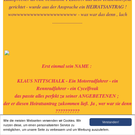
gerichtet - wurde aus der Ansprache ein HEIRATSANTRAG !
wowwwwwwwwwwwwwwwwwww - was war das denn , lach
.........................
Erst einmal sein NAME :
KLAUS NITTSCHALK - Ein Motorradfahrer - ein
Rennradfahrer - ein Cycelfreak
das passte alles perfekt zu seiner ANGEBETENEN ;
der er diesen Heiratsantrag zukommen ließ. Ja , wer war sie denn
??????????
Wie die meisten Webseiten verwenden wir Cookies. Wir
Verstanden!
..........
nutzen diese, um einen personalisierten Service zu
ermöglichen, um unsere Seite zu verbessern und um Werbung auszuliefern.