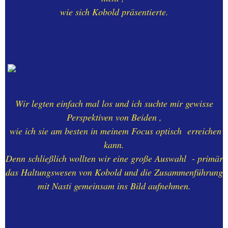
FOTOGRAFIEN
wie sich Kobold präsentierte.
15.-BESONDERE SEITEN
16.-BESONDERE SEITEN
17.- BINGEN am RHEIN-
16.08.2025-5 Alben mit
Wir legten einfach mal los und ich suchte mir gewisse
Michael Schulz
Perspektiven von Beiden ,
wie ich sie am besten in meinem Focus optisch erreichen
17.-BINGEN am RHEIN-
kann.
diverse FAHRTEN mit MARY
Denn schließlich wollten wir eine große Auswahl - primär
ROOS
das Haltungswesen von Kobold und die Zusammenführung
mit Nasti gemeinsam ins Bild aufnehmen.
18.-ROBBY`s Abschied in
Lohmar - 16.11.2019
19.-Cycel - Event - Oldenburg