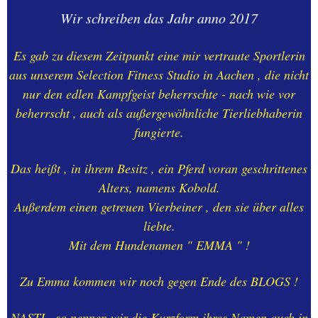
22.03.2026
Wir schreiben das Jahr anno 2017
EIFEL-TOUR-mit Lukas-
Es gab zu diesem Zeitpunkt eine mir vertraute Sportlerin
26.02.2026-
aus unserem Selection Fitness Studio in Aachen , die nicht
Rurberg+Urfttalspe
nur den edlen Kampfgeist beherrschte - nach wie vor
beherrscht , auch als außergewöhnliche Tierliebhaberin
NELE & SINA in Oberhausen
fungierte.
- Stunde -3 - 01.März 20
Das heißt , in ihrem Besitz , ein Pferd voran geschrittenes
AACHEN & sein
ELISENGARTEN pures
Alters, namens Kobold.
LEBEN-25.02.2026
Außerdem einen getreuen Vierbeiner , den sie über alles
liebte.
02.- Die Liebe zur Fotografie
Mit dem Hundenamen " EMMA " !
Seite 1 in W. + B.
Zu Emma kommen wir noch gegen Ende des BLOGS !
03.- Die Liebe zur Fotografie
Seite - 2 in W. + B.
NASTI , so nennen wir die Kurzform ihres Namen auch in