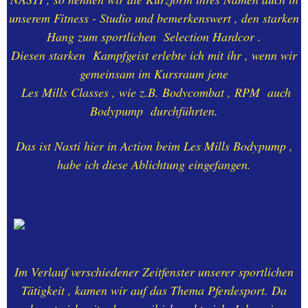
unserem Fitness - Studio und bemerkenswert , den starken
28.10.2021.-+ 16.11.2021.-
Hang zum sportlichen Selection Hardcor .
Aachen-Hangeweiher-
Diesen starken Kampfgeist erlebte ich mit ihr , wenn wir
Besuch
gemeinsam im Kursraum jene
Les Mills Classes , wie z.B. Bodycombat , RPM auch
13.03.2021.-
NATURLANDSCHAFTEN -
Bodypump durchführten.
Lousberg
Das ist Nasti hier in Action beim Les Mills Bodypump ,
12.07.2022.-LOUSBERG -
habe ich diese Ablichtung eingefangen.
BESUCH
00.-WILLKOMMEN anno
2026
01.-WILLKOMMEN anno
Im Verlauf verschiedener Zeitfenster unserer sportlichen
2025
Tätigkeit , kamen wir auf das Thema Pferdesport. Da