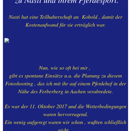
08.-PERSONENBLOG - 3
Nasti hat eine Teilhaberschaft an Kobold , damit der
Kostenaufwand für sie erträglich war.
09.-PERSONENBLOG - 2
10.-PERSONENBLOG - 1
11.-OOSTENDE +
Umgebung + Städtefahrt
Nun, wie so oft bei mir ,
gibt es spontane Einsätze u.a. die Planung zu diesem
Fotoshooting , das ich mit ihr auf einem Pferdehof in der
12.-EIFEL - HOHES VENN +
von HALFERNPARK
Nähe des Ferberberg in Aachen verabredete.
Es war der 11. Oktober 2017 und die Wetterbedingungen
13.-BLOG - NATUR -
BEGEGNUNGEN
waren hervorragend.
Ein wenig aufgeregt waren wir schon , wußten schließlich
14.-SCHWARZ - WEISS -
nicht ,