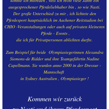
konnte ich mitreden , weil ich recht viele Jahre ein
02.-WILLKOMMEN anno
ausgesprochener Pferdeliebhaber bin , so wie Nasti.
2024
Der große Unterschied zu mir , ich lichtete den
Pferdesport hauptsächlich im Aachener Reitstadion bei
03.-WILLKOMMEN anno
2023
CHIO -Veranstaltungen oder auch auf privaten kleineren
Pferde - Events ,
die ich für Privatpersonen ablichten durfte.
04.-WILLKOMMEM anno
2022
Zum Beispiel für beide Olympiasiegerinnen Alexandra
05.-MEIN AACHEN-meine
Siemons-de Ridder und ihre Teamgefährtin Nadine
Heimat-unsere Kultur-mein
Capellmann. Sie wurden anno 2000 in der Dressur -
Leben
Mannschaft
in Sydney Australien , Olympiasieger !
06.-. - AACHEN - in Wort &
Bild + UMGEBUNG
Kommen wir zurück
07.-MEINE TAGESTOUREN
FÜHRTEN MICH NACH
zu Nasti und ihrem Pferdesport.