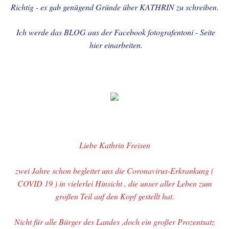
Richtig - es gab genügend Gründe über KATHRIN zu schreiben.
- 23.05.2014
Ich werde das BLOG aus der Facebook fotografentoni - Seite
20.-. - SPORT -
hier einarbeiten.
EREIGNISSE
21.-.-FOTO - SHOOTINGS
22.-SON-Ug.+WOLKEN-Geb.
23.-LM - B.BALANCE-
Liebe Kathrin Freisen
TRAINER-1
zwei Jahre schon begleitet uns die Coronavirus-Erkrankung (
24.-LM - B.BALANCE-
COVID 19 ) in vielerlei Hinsicht , die unser aller Leben zum
TRAINER-2
großen Teil auf den Kopf gestellt hat.
25.-LES MILLS-AKTIVA
Nicht für alle Bürger des Landes ,doch ein großer Prozentsatz