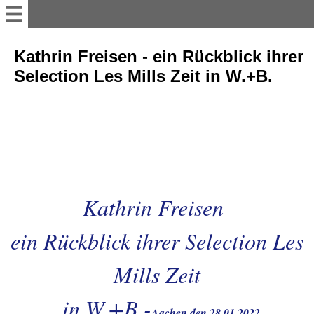
LES MILLS RPM mit Mela -
Kathrin Freisen - ein Rückblick ihrer
Montag - 10-45 h 20.05.20
Selection Les Mills Zeit in W.+B.
HAAREN-neue Autobahn
Brücke + Welsche Mühle-
22.04.
AACHENER WALD-
WALDHAUSEN + das
Milchstübchen - 16.
Kathrin Freisen
ein Rückblick ihrer Selection Les
EIFELBESUCH-Einruhr-
Rurberg-Fähre-Einruhr-
08.04.20
Mills Zeit
IMPRESSIONEN-aus der
in W.+B.-
Aachen den 28.01.2022
AACHENER CITY-