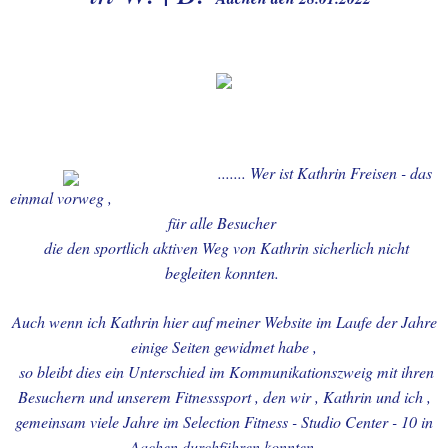
22.03.2026
EIFEL-TOUR-mit Lukas-
26.02.2026-
Rurberg+Urfttalspe
NELE & SINA in Oberhausen
....... Wer ist Kathrin Freisen - das
- Stunde -3 - 01.März 20
einmal vorweg ,
für alle Besucher
AACHEN & sein
die den sportlich aktiven Weg von Kathrin sicherlich nicht
ELISENGARTEN pures
begleiten konnten.
LEBEN-25.02.2026
Auch wenn ich Kathrin hier auf meiner Website im Laufe der Jahre
02.- Die Liebe zur Fotografie
einige Seiten gewidmet habe ,
Seite 1 in W. + B.
so bleibt dies ein Unterschied im Kommunikationszweig mit ihren
Besuchern und unserem Fitnesssport , den wir , Kathrin und ich ,
03.- Die Liebe zur Fotografie
gemeinsam viele Jahre im Selection Fitness - Studio Center - 10 in
Seite - 2 in W. + B.
Aachen durchführen konnten.