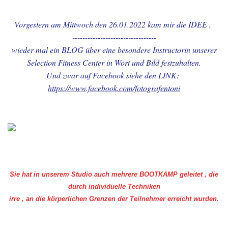
FOTOGRAFIEN
Vorgestern am Mittwoch den 26.01.2022 kam mir die IDEE ,
15.-BESONDERE SEITEN
---------------------------------
wieder mal ein BLOG über eine besondere Instructorin unserer
Selection Fitness Center in Wort und Bild festzuhalten.
16.-BESONDERE SEITEN
Und zwar auf Facebook siehe den LINK:
https://www.facebook.com/fotografentoni
17.- BINGEN am RHEIN-
16.08.2025-5 Alben mit
Michael Schulz
17.-BINGEN am RHEIN-
diverse FAHRTEN mit MARY
ROOS
Sie hat in unserem Studio auch mehrere BOOTKAMP geleitet , die
durch individuelle Techniken
18.-ROBBY`s Abschied in
Lohmar - 16.11.2019
irre , an die körperlichen Grenzen der Teilnehmer erreicht wurden.
19.-Cycel - Event - Oldenburg