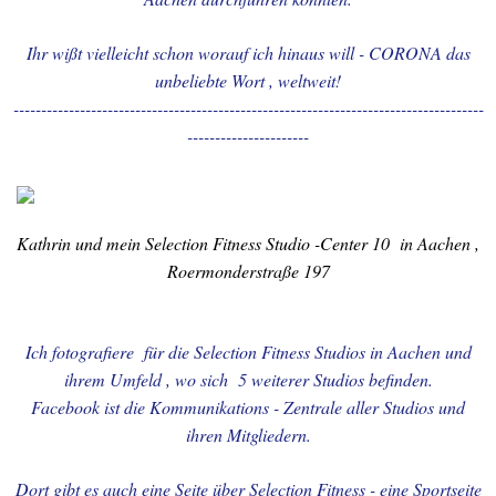
28.10.2021.-+ 16.11.2021.-
Ihr wißt vielleicht schon worauf ich hinaus will - CORONA das
Aachen-Hangeweiher-
unbeliebte Wort , weltweit!
Besuch
-------------------------------------------------------------------------------------
----------------------
13.03.2021.-
NATURLANDSCHAFTEN -
Lousberg
Kathrin und mein Selection Fitness Studio -Center 10 in Aachen ,
12.07.2022.-LOUSBERG -
Roermonderstraße 197
BESUCH
00.-WILLKOMMEN anno
Ich fotografiere für die Selection Fitness Studios in Aachen und
2026
ihrem Umfeld , wo sich 5 weiterer Studios befinden.
Facebook ist die Kommunikations - Zentrale aller Studios und
01.-WILLKOMMEN anno
ihren Mitgliedern.
2025
Dort gibt es auch eine Seite über Selection Fitness - eine Sportseite