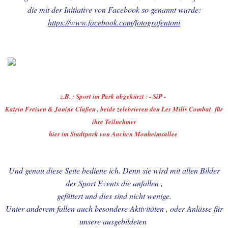
02.-WILLKOMMEN anno
die mit der Initiative von Facebook so genannt wurde:
2024
https://www.facebook.com/fotografentoni
03.-WILLKOMMEN anno
2023
04.-WILLKOMMEM anno
2022
z.B. : Sport im Park abgekürzt : - SiP -
Katrin Freisen & Janine Claßen , beide zelebrieren den Les Mills Combat für
05.-MEIN AACHEN-meine
ihre Teilnehmer
Heimat-unsere Kultur-mein
hier im Stadtpark von Aachen Monheimsallee
Leben
06.-. - AACHEN - in Wort &
Und genau diese Seite bediene ich. Denn sie wird mit allen Bilder
Bild + UMGEBUNG
der Sport Events die anfallen ,
gefüttert und dies sind nicht wenige.
07.-MEINE TAGESTOUREN
Unter anderem fallen auch besondere Aktivitäten , oder Anlässe für
FÜHRTEN MICH NACH
unsere ausgebildeten