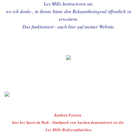
Les Mills Instructoren an,
wo ich denke , in ihrem Sinne den Bekanntheitsgrad öffentlich zu
08.-PERSONENBLOG - 3
erweitern.
Das funktioniert - auch hier auf meiner Website.
09.-PERSONENBLOG - 2
10.-PERSONENBLOG - 1
11.-OOSTENDE +
Umgebung + Städtefahrt
12.-EIFEL - HOHES VENN +
von HALFERNPARK
13.-BLOG - NATUR -
Kathrin Freisen
BEGEGNUNGEN
hier bei Sport im Park - Stadtpark von Aachen demonstriert sie die
Les Mills Bodycombatclass
14.-SCHWARZ - WEISS -