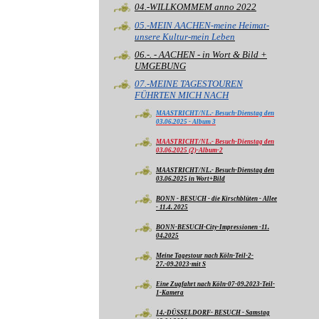
04.-WILLKOMMEM anno 2022
05.-MEIN AACHEN-meine Heimat-
unsere Kultur-mein Leben
06.-. - AACHEN - in Wort & Bild +
UMGEBUNG
07.-MEINE TAGESTOUREN
FÜHRTEN MICH NACH
MAASTRICHT/NL.- Besuch-Dienstag den
03.06.2025 - Album 3
MAASTRICHT/NL.- Besuch-Dienstag den
03.06.2025 (2)-Album-2
MAASTRICHT/NL.- Besuch-Dienstag den
03.06.2025 in Wort+Bild
BONN - BESUCH - die Kirschblüten - Allee
- 11.4. 2025
BONN-BESUCH-City-Impressionen -11.
04.2025
Meine Tagestour nach Köln-Teil-2-
27.-09.2023-mit S
Eine Zugfahrt nach Köln-07-09.2023-Teil-
1-Kamera
14.-DÜSSELDORF- BESUCH - Samstag