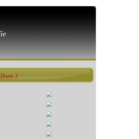
ie
Album 3