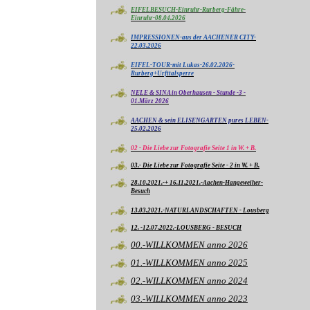
EIFELBESUCH-Einruhr-Rurberg-Fähre-
Einruhr-08.04.2026
IMPRESSIONEN-aus der AACHENER CITY-
22.03.2026
EIFEL-TOUR-mit Lukas-26.02.2026-
Rurberg+Urfttalsperre
NELE & SINA in Oberhausen - Stunde -3 -
01.März 2026
AACHEN & sein ELISENGARTEN pures LEBEN-
25.02.2026
02 - Die Liebe zur Fotografie Seite 1 in W. + B.
03.- Die Liebe zur Fotografie Seite - 2 in W. + B.
28.10.2021.-+ 16.11.2021.-Aachen-Hangeweiher-
Besuch
13.03.2021.-NATURLANDSCHAFTEN - Lousberg
12. -12.07.2022.-LOUSBERG - BESUCH
00.-WILLKOMMEN anno 2026
01.-WILLKOMMEN anno 2025
02.-WILLKOMMEN anno 2024
03.-WILLKOMMEN anno 2023