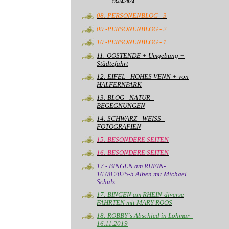
13.04.2024
08.-PERSONENBLOG - 3
09.-PERSONENBLOG - 2
10.-PERSONENBLOG - 1
11.-OOSTENDE + Umgebung +
Städtefahrt
12.-EIFEL - HOHES VENN + von
HALFERNPARK
13.-BLOG - NATUR -
BEGEGNUNGEN
14.-SCHWARZ - WEISS -
FOTOGRAFIEN
15.-BESONDERE SEITEN
16.-BESONDERE SEITEN
17.- BINGEN am RHEIN-
16.08.2025-5 Alben mit Michael
Schulz
17.-BINGEN am RHEIN-diverse
FAHRTEN mit MARY ROOS
18.-ROBBY`s Abschied in Lohmar -
16.11.2019