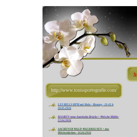
M
http://www.tonissportografie.com/
LES MILLS RPM mit Mela - Montag - 10-45 h
20.05.2026
HAAREN-neue Autobahn Brücke + Welsche Mühle-
22.04.2026
AACHENER WALD-WALDHAUSEN + das
Milchstübchen - 16.04.2026