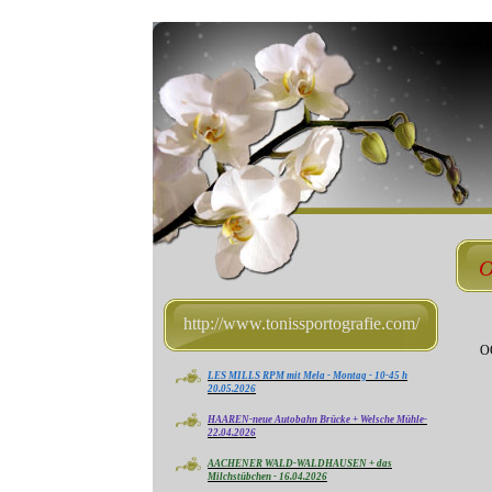
O
http://www.tonissportografie.com/
OO
LES MILLS RPM mit Mela - Montag - 10-45 h
20.05.2026
HAAREN-neue Autobahn Brücke + Welsche Mühle-
22.04.2026
AACHENER WALD-WALDHAUSEN + das
Milchstübchen - 16.04.2026