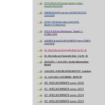
EIFELBESUCH-Einruhr-Rurberg-Fähre-
Einruhr-08.04.2026
IMPRESSIONEN-aus der AACHENER CITY-
22.03.2026
EIFEL-TOUR-mit Lukas-26.02.2026-
Rurberg+Urfttalsperre
NELE & SINA in Oberhausen - Stunde -3 -
01.März 2026
AACHEN & sein ELISENGARTEN pures LEBEN-
25.02.2026
02 - Die Liebe zur Fotografie Seite 1 in W. + B.
03.- Die Liebe zur Fotografie Seite - 2 in W. + B.
28.10.2021.-+ 16.11.2021.-Aachen-Hangeweiher-
Besuch
13.03.2021.-NATURLANDSCHAFTEN - Lousberg
12. -12.07.2022.-LOUSBERG - BESUCH
00.-WILLKOMMEN anno 2026
01.-WILLKOMMEN anno 2025
02.-WILLKOMMEN anno 2024
03.-WILLKOMMEN anno 2023