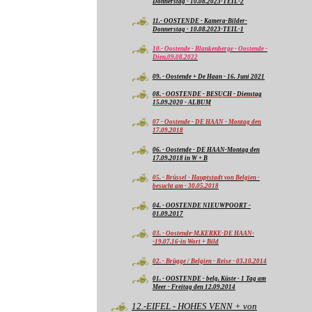
Donnerstag - 10.08.2023-TEIL-2
11.- OOSTENDE - Kamera-Bilder-
Donnerstag - 10.08.2023-TEIL-1
10.- Oostende - Blankenberge - Oostende -
Dien.09.08.2022
09. - Oostende + De Haan - 16. Juni 2021
08. - OOSTENDE - BESUCH - Dienstag
15.09.2020 - ALBUM
07 - Oostende - DE HAAN - Montag den
17.09.2018
06. - Oostende - DE HAAN-Montag den
17.09.2018 in W + B
05. - Brüssel - Hauptstadt von Belgien -
besucht am - 30.05.2018
04. - OOSTENDE NIEUWPOORT -
01.09.2017
03. - Oostende-M.KERKE-DE HAAN-
-19.07.16-in Wort + Bild
02. - Brügge / Belgien - Reise - 03.10.2014
01. - OOSTENDE - belg. Küste - 1 Tag am
Meer - Freitag den 12.09.2014
12.-EIFEL - HOHES VENN + von