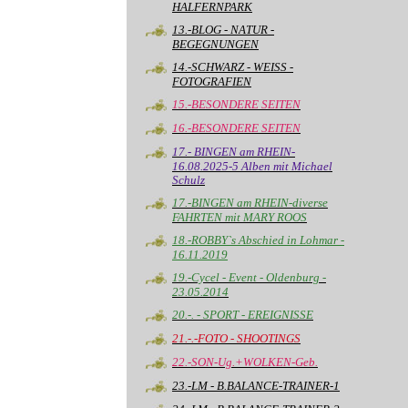
HALFERNPARK
13.-BLOG - NATUR -
BEGEGNUNGEN
14.-SCHWARZ - WEISS -
FOTOGRAFIEN
15.-BESONDERE SEITEN
16.-BESONDERE SEITEN
17.- BINGEN am RHEIN-
16.08.2025-5 Alben mit Michael
Schulz
17.-BINGEN am RHEIN-diverse
FAHRTEN mit MARY ROOS
18.-ROBBY`s Abschied in Lohmar -
16.11.2019
19.-Cycel - Event - Oldenburg -
23.05.2014
20.-. - SPORT - EREIGNISSE
21.-.-FOTO - SHOOTINGS
22.-SON-Ug.+WOLKEN-Geb.
23.-LM - B.BALANCE-TRAINER-1