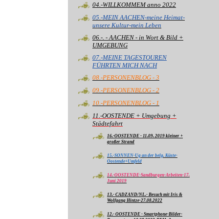
04.-WILLKOMMEM anno 2022
05.-MEIN AACHEN-meine Heimat-
unsere Kultur-mein Leben
06.-. - AACHEN - in Wort & Bild +
UMGEBUNG
07.-MEINE TAGESTOUREN
FÜHRTEN MICH NACH
08.-PERSONENBLOG - 3
09.-PERSONENBLOG - 2
10.-PERSONENBLOG - 1
11.-OOSTENDE + Umgebung +
Städtefahrt
16.-OOSTENDE - 11.09. 2019 kleiner +
großer Strand
15.-SONNEN-Ug an der belg. Küste-
Oostende+Umfeld
14.-OOSTENDE-Sandburgen-Arbeiten-17.
Juni 2019
13.- CADZAND/NL.- Besuch mit Iris &
Wolfgang Hintze-27.08.2022
12.- OOSTENDE - Smartphone-Bilder-