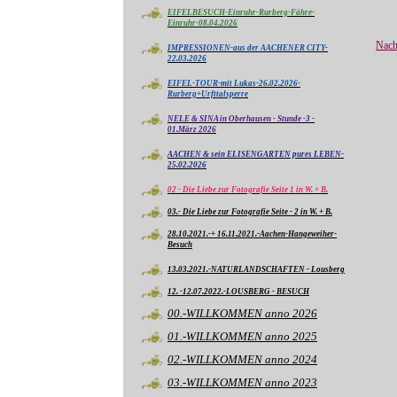
EIFELBESUCH-Einruhr-Rurberg-Fähre-
Einruhr-08.04.2026
Nach
IMPRESSIONEN-aus der AACHENER CITY-
22.03.2026
EIFEL-TOUR-mit Lukas-26.02.2026-
Rurberg+Urfttalsperre
NELE & SINA in Oberhausen - Stunde -3 -
01.März 2026
AACHEN & sein ELISENGARTEN pures LEBEN-
25.02.2026
02 - Die Liebe zur Fotografie Seite 1 in W. + B.
03.- Die Liebe zur Fotografie Seite - 2 in W. + B.
28.10.2021.-+ 16.11.2021.-Aachen-Hangeweiher-
Besuch
13.03.2021.-NATURLANDSCHAFTEN - Lousberg
12. -12.07.2022.-LOUSBERG - BESUCH
00.-WILLKOMMEN anno 2026
01.-WILLKOMMEN anno 2025
02.-WILLKOMMEN anno 2024
03.-WILLKOMMEN anno 2023