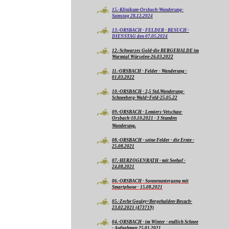
15.-Klinikum-Orsbach-Wanderung-
Samstag 28.12.2024
13.-ORSBACH - FELDER - BESUCH -
DIENSTAG den 07.05.2024
12.-Schwarzes Gold-die BERGEHALDE im
Wurmtal Würselen-26.03.2022
11.-ORSBACH - Felder - Wanderung -
01.03.2022
10.-ORSBACH - 2,5 Std.Wanderung-
Schneeberg-Wald+Feld-25.05.22
09.-ORSBACH - Lemiers-Vetschau-
Orsbach-10.10.2021 - 3 Stunden
Wanderung.
08.-ORSBACH - seine Felder - die Ernte -
25.08.2021
07.-HERZOGENRATH - mit Seehof -
24.08.2021
06.-ORSBACH - Sonnenuntergang mit
Smartphone - 15.08.2021
05.-Zeche Gouley+Bergehalden-Besuch-
23.02.2021 (473719)
04.-ORSBACH - im Winter - endlich Schnee