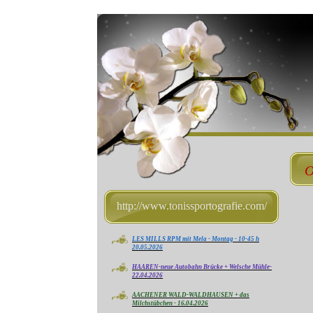
O
http://www.tonissportografie.com/
LES MILLS RPM mit Mela - Montag - 10-45 h
20.05.2026
HAAREN-neue Autobahn Brücke + Welsche Mühle-
22.04.2026
AACHENER WALD-WALDHAUSEN + das
Milchstübchen - 16.04.2026