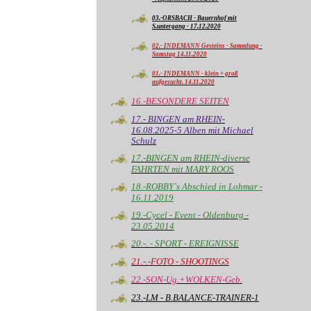
- Aufnahmen 25.01.2021
03.-ORSBACH - Bauernhof mit
S.untergang - 17.12.2020
02.- INDEMANN Gesteins - Sammlung -
Samstag 14.11.2020
01.- INDEMANN - klein + groß
aufgesucht. 14.11.2020
16.-BESONDERE SEITEN
17.- BINGEN am RHEIN-
16.08.2025-5 Alben mit Michael
Schulz
17.-BINGEN am RHEIN-diverse
FAHRTEN mit MARY ROOS
18.-ROBBY`s Abschied in Lohmar -
16.11.2019
19.-Cycel - Event - Oldenburg -
23.05.2014
20.-. - SPORT - EREIGNISSE
21.-.-FOTO - SHOOTINGS
22.-SON-Ug.+WOLKEN-Geb.
23.-LM - B.BALANCE-TRAINER-1