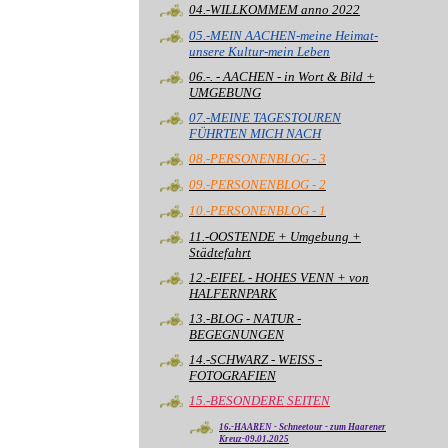
04.-WILLKOMMEM anno 2022
05.-MEIN AACHEN-meine Heimat-
unsere Kultur-mein Leben
06.-. - AACHEN - in Wort & Bild +
UMGEBUNG
07.-MEINE TAGESTOUREN
FÜHRTEN MICH NACH
08.-PERSONENBLOG - 3
09.-PERSONENBLOG - 2
10.-PERSONENBLOG - 1
11.-OOSTENDE + Umgebung +
Städtefahrt
12.-EIFEL - HOHES VENN + von
HALFERNPARK
13.-BLOG - NATUR -
BEGEGNUNGEN
14.-SCHWARZ - WEISS -
FOTOGRAFIEN
15.-BESONDERE SEITEN
16.-HAAREN - Schneetour - zum Haarener
Kreuz-09.01.2025