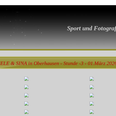
Sport und Fotograf
ELE & SINA in Oberhausen - Stunde -3 - 01.März 202