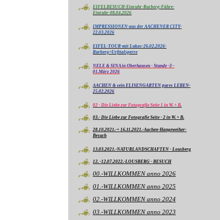
EIFELBESUCH-Einruhr-Rurberg-Fähre-
Einruhr-08.04.2026
IMPRESSIONEN-aus der AACHENER CITY-
22.03.2026
EIFEL-TOUR-mit Lukas-26.02.2026-
Rurberg+Urfttalsperre
NELE & SINA in Oberhausen - Stunde -3 -
01.März 2026
AACHEN & sein ELISENGARTEN pures LEBEN-
25.02.2026
02 - Die Liebe zur Fotografie Seite 1 in W. + B.
03.- Die Liebe zur Fotografie Seite - 2 in W. + B.
28.10.2021.-+ 16.11.2021.-Aachen-Hangeweiher-
Besuch
13.03.2021.-NATURLANDSCHAFTEN - Lousberg
12. -12.07.2022.-LOUSBERG - BESUCH
00.-WILLKOMMEN anno 2026
01.-WILLKOMMEN anno 2025
02.-WILLKOMMEN anno 2024
03.-WILLKOMMEN anno 2023