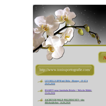
N
http://www.tonissportografie.com/
LES MILLS RPM mit Mela - Montag - 10-45 h
20.05.2026
HAAREN-neue Autobahn Brücke + Welsche Mühle-
22.04.2026
AACHENER WALD-WALDHAUSEN + das
Milchstübchen - 16.04.2026