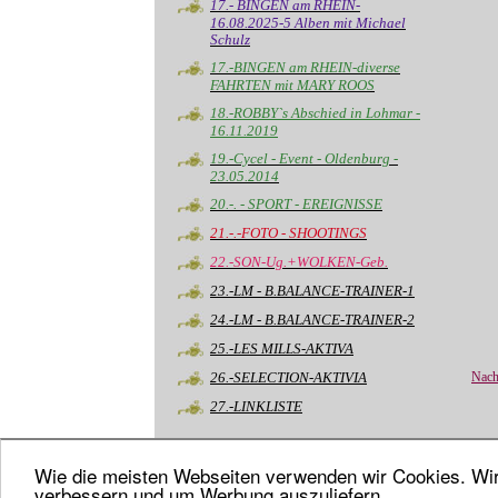
17.- BINGEN am RHEIN-
16.08.2025-5 Alben mit Michael
Schulz
17.-BINGEN am RHEIN-diverse
FAHRTEN mit MARY ROOS
18.-ROBBY`s Abschied in Lohmar -
16.11.2019
19.-Cycel - Event - Oldenburg -
23.05.2014
20.-. - SPORT - EREIGNISSE
21.-.-FOTO - SHOOTINGS
22.-SON-Ug.+WOLKEN-Geb.
23.-LM - B.BALANCE-TRAINER-1
24.-LM - B.BALANCE-TRAINER-2
25.-LES MILLS-AKTIVA
26.-SELECTION-AKTIVIA
Nach
27.-LINKLISTE
Wie die meisten Webseiten verwenden wir Cookies. Wir 
verbessern und um Werbung auszuliefern.