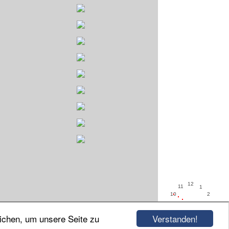
12
11
1
10
2
9
3
8
4
Verstanden!
ichen, um unsere Seite zu
7
5
6