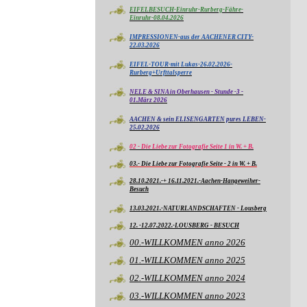
EIFELBESUCH-Einruhr-Rurberg-Fähre-
Einruhr-08.04.2026
IMPRESSIONEN-aus der AACHENER CITY-
22.03.2026
EIFEL-TOUR-mit Lukas-26.02.2026-
Rurberg+Urfttalsperre
NELE & SINA in Oberhausen - Stunde -3 -
01.März 2026
AACHEN & sein ELISENGARTEN pures LEBEN-
25.02.2026
02 - Die Liebe zur Fotografie Seite 1 in W. + B.
03.- Die Liebe zur Fotografie Seite - 2 in W. + B.
28.10.2021.-+ 16.11.2021.-Aachen-Hangeweiher-
Besuch
13.03.2021.-NATURLANDSCHAFTEN - Lousberg
12. -12.07.2022.-LOUSBERG - BESUCH
00.-WILLKOMMEN anno 2026
01.-WILLKOMMEN anno 2025
02.-WILLKOMMEN anno 2024
03.-WILLKOMMEN anno 2023