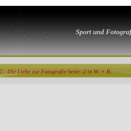
Sport und Fotograf
2.- Die Liebe zur Fotografie Seite -2 in W. + B.