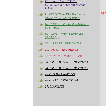
17.- BINGEN am RHEIN-
16.08.2025-5 Alben mit Michael
Schulz
Sp
17.-BINGEN am RHEIN-diverse
FAHRTEN mit MARY ROOS
18.-ROBBY`s Abschied in Lohmar -
16.11.2019
19.-Cycel - Event - Oldenburg -
23.05.2014
20.-. - SPORT - EREIGNISSE
21.-.-FOTO - SHOOTINGS
22.-SON-Ug.+WOLKEN-Geb.
23.-LM - B.BALANCE-TRAINER-1
24.-LM - B.BALANCE-TRAINER-2
25.-LES MILLS-AKTIVA
26.-SELECTION-AKTIVIA
27.-LINKLISTE