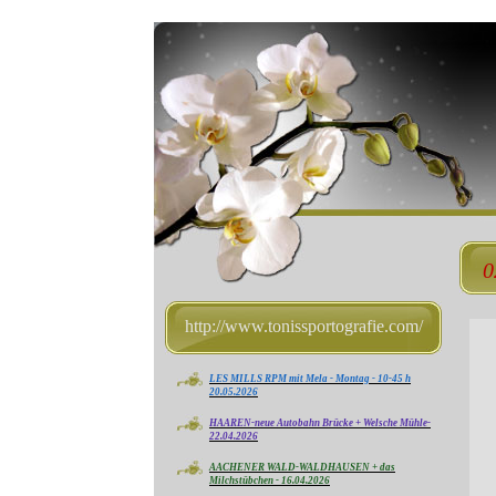
0
http://www.tonissportografie.com/
LES MILLS RPM mit Mela - Montag - 10-45 h
20.05.2026
HAAREN-neue Autobahn Brücke + Welsche Mühle-
22.04.2026
AACHENER WALD-WALDHAUSEN + das
Milchstübchen - 16.04.2026