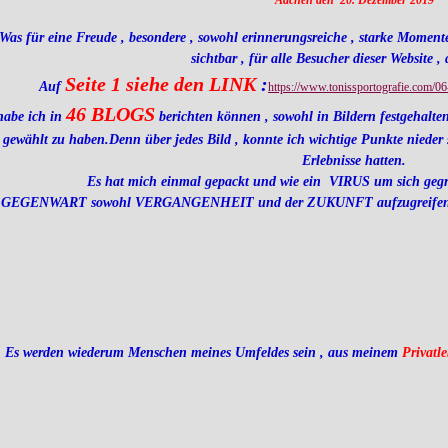
Aachen den 20. Dezember 2019
Was für eine Freude , besondere , sowohl erinnerungsreiche , starke Momente
sichtbar , für alle Besucher dieser Website , 
Seite 1 siehe den LINK
:
Auf
https://www.tonissportografie.com/06-
46 BLOGS
habe ich in
berichten können , sowohl in Bildern festgehalten
gewählt zu haben.Denn über jedes Bild , konnte ich wichtige Punkte niede
Erlebnisse hatten.
Es hat mich einmal gepackt und wie ein VIRUS um sich gegr
GEGENWART sowohl VERGANGENHEIT und der ZUKUNFT aufzugreifen , fes
Es werden wiederum Menschen meines Umfeldes sein , aus meinem
Privatl