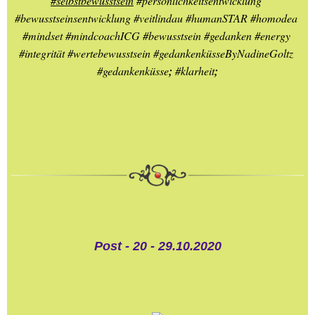
#selbstbewusstsein
#persönlichkeitsentwicklung
#bewusstseinsentwicklung
#veitlindau
#humanSTAR
#homodea
#mindset
#mindcoachICG
#bewusstsein
#gedanken
#energy
#integrität
#wertebewusstsein
#gedankenküsseByNadineGoltz
#gedankenküsse
; 
#klarheit
;
Post - 20 - 29.10.2020