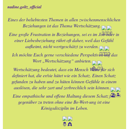
nadine.goltz_official
08.-PERSONENBLOG - 3
Eines der beliebtesten Themen in allen zwischenmenschlichen 
Beziehungen ist das Thema Wertschätzung.
09.-PERSONENBLOG - 2
Eine große Frustration in Beziehungen, sei es im Job oder in 
einer Liebesbeziehung rührt oft daher, weil das Gefühl 
10.-PERSONENBLOG - 1
aufkeimt, nicht wertgeschätzt zu werden.
 Ich möchte Euch gerne verschiedene Perspektiven auf das 
11.-OOSTENDE +
Wort „Wertschätzung“ anbieten.
Umgebung + Städtefahrt
Wertschätzung bedeutet, dass ein Mensch Werte für sich 
definiert hat, die er/sie hütet wie ein Schatz. Einen Schatz 
gefunden zu haben und zu hüten können Gefühle in einem 
12.-EIFEL - HOHES VENN +
auslösen, die sehr zart und zerbrechlich sein können.
von HALFERNPARK
Eine empathische und offene Haltung diesem Schatz frei 
gegenüber zu treten ohne eine Be-Wert-ung ist eine 
13.-BLOG - NATUR -
Königsdisziplin im Leben.
BEGEGNUNGEN
14.-SCHWARZ - WEISS -