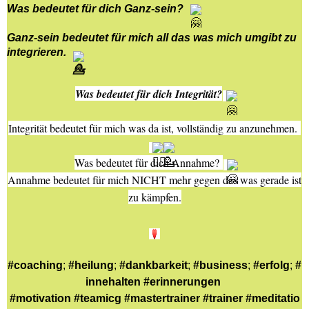
Was bedeutet für dich Ganz-sein?
Ganz-sein bedeutet für mich all das was mich umgibt zu
integrieren.
Was bedeutet für dich Integrität?
Integrität bedeutet für mich was da ist, vollständig zu anzunehmen.
Was bedeutet für dich Annahme?
Annahme bedeutet für mich NICHT mehr gegen das was gerade ist
zu kämpfen.
#coaching
;
#heilung
;
#dankbarkeit
;
#business
;
#erfolg
;
#
innehalten
#erinnerungen
#motivation
#teamicg
#mastertrainer
#trainer
#meditatio