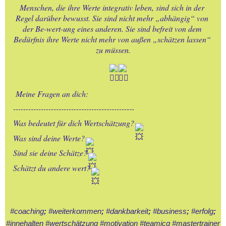
FOTOGRAFIEN
Menschen, die ihre Werte integrativ leben, sind sich in der 
Regel darüber bewusst. Sie sind nicht mehr „abhängig“ von 
der Be-wert-ung eines anderen. Sie sind befreit von dem 
15.-BESONDERE SEITEN
Bedürfnis ihre Werte nicht mehr von außen „schätzen lassen“ 
zu müssen.
16.-BESONDERE SEITEN
17.- BINGEN am RHEIN-
 Meine Fragen an dich:
16.08.2025-5 Alben mit
------------------------------------------------
Michael Schulz
Was bedeutet für dich Wertschätzung?
Was sind deine Werte?
17.-BINGEN am RHEIN-
diverse FAHRTEN mit MARY
Sind sie deine Schätze?
ROOS
Schätzt du andere wert?
18.-ROBBY`s Abschied in
Lohmar - 16.11.2019
#coaching
;
#weiterkommen
;
#dankbarkeit
;
#business
;
#erfolg
;
#innehalten
#wertschätzung
#motivation
#teamicg
#mastertrainer
19.-Cycel - Event - Oldenburg