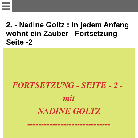
LES MILLS RPM mit Mela -
2. - Nadine Goltz : In jedem Anfang
Montag - 10-45 h 20.05.20
wohnt ein Zauber - Fortsetzung
Seite -2
HAAREN-neue Autobahn
Brücke + Welsche Mühle-
22.04.
AACHENER WALD-
WALDHAUSEN + das
FORTSETZUNG - SEITE - 2 -
Milchstübchen - 16.
mit
EIFELBESUCH-Einruhr-
NADINE GOLTZ
Rurberg-Fähre-Einruhr-
08.04.20
------------------------------
IMPRESSIONEN-aus der
AACHENER CITY-