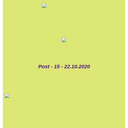
02.-WILLKOMMEN anno
2024
03.-WILLKOMMEN anno
2023
04.-WILLKOMMEM anno
2022
Post - 15 - 22.10.2020
05.-MEIN AACHEN-meine
Heimat-unsere Kultur-mein
Leben
06.-. - AACHEN - in Wort &
Bild + UMGEBUNG
07.-MEINE TAGESTOUREN
FÜHRTEN MICH NACH