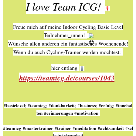
I love Team ICG!
Freue mich auf meine Indoor Cycling Basic Level
Teilnehmer_innen!
Wünsche allen anderen ein fantastisches Wochenende!
Wenn du auch Cycling-Trainer werden möchtest:
hier entlang
https://teamicg.de/courses/1043
#basiclevel
#teamicg
#dankbarkeit
#business
#erfolg
#innehal
;
;
;
;
;
ten
#erinnerungen
#motivation
#teamicg
#mastertrainer
#trainer
#meditation
#achtsamkeit
#sel
bstwirksamkeit