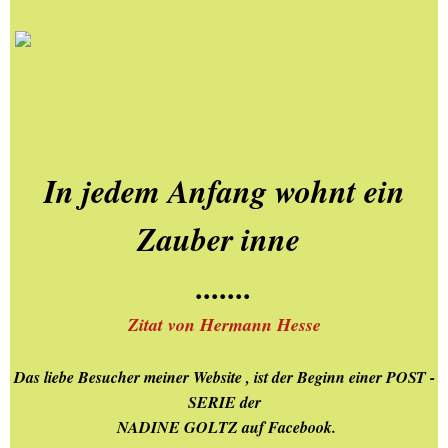
22.03.2026
EIFEL-TOUR-mit Lukas-
26.02.2026-
Rurberg+Urfttalspe
NELE & SINA in Oberhausen
In jedem Anfang wohnt ein
- Stunde -3 - 01.März 20
Zauber inne
AACHEN & sein
ELISENGARTEN pures
.......
LEBEN-25.02.2026
Zitat von Hermann Hesse
02.- Die Liebe zur Fotografie
Seite 1 in W. + B.
Das liebe Besucher meiner Website , ist der Beginn einer POST -
SERIE der
03.- Die Liebe zur Fotografie
NADINE GOLTZ auf Facebook.
Seite - 2 in W. + B.