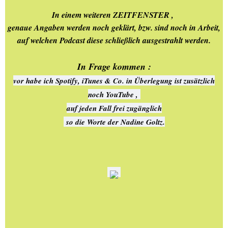
In einem weiteren ZEITFENSTER ,
28.10.2021.-+ 16.11.2021.-
genaue Angaben werden noch geklärt, bzw. sind noch in Arbeit,
Aachen-Hangeweiher-
Besuch
auf welchen Podcast diese schließlich ausgestrahlt werden.
In Frage kommen :
13.03.2021.-
NATURLANDSCHAFTEN -
vor habe ich Spotify, iTunes & Co. in Überlegung ist zusätzlich
Lousberg
noch YouTube ,
auf jeden Fall frei zugänglich
12.07.2022.-LOUSBERG -
so die Worte der Nadine Goltz.
BESUCH
00.-WILLKOMMEN anno
2026
01.-WILLKOMMEN anno
2025