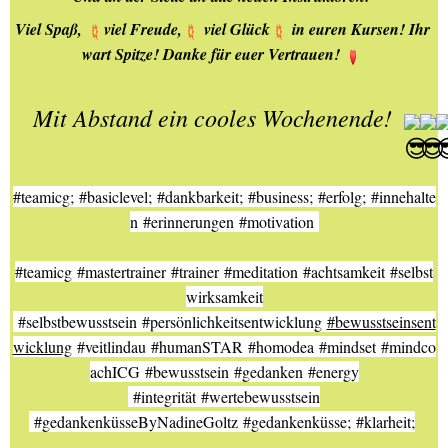
Viel Spaß, 
viel Freude,
 viel Glück
 in euren Kursen! Ihr 
wart Spitze! Danke für euer Vertrauen! 
Mit Abstand ein cooles Wochenende! 
#teamicg
; 
#basiclevel
; 
#dankbarkeit
; 
#business
; 
#erfolg
; 
#innehalte
n
#erinnerungen
#motivation
#teamicg
#mastertrainer
#trainer
#meditation
#achtsamkeit
#selbst
wirksamkeit
#selbstbewusstsein
#persönlichkeitsentwicklung
#bewusstseinsent
wicklung
#veitlindau
#humanSTAR
#homodea
#mindset
#mindco
achICG
#bewusstsein
#gedanken
#energy
#integrität
#wertebewusstsein
#gedankenküsseByNadineGoltz
#gedankenküsse
; 
#klarheit
;