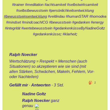
- 23.05.2014
#trainer
#meditation
#achtsamkeit
#selbstwirksamkeit
#selbstbewusstsein
#persönlichkeitsentwicklung
#bewusstseinsentwicklung
#veitlindau
#humanSTAR
#homodea
20.-. - SPORT -
EREIGNISSE
#mindset
#mindcoachICG
#bewusstsein
#gedanken
#energy
#integrität
#wertebewusstsein
#gedankenküsseByNadineGoltz
#gedankenküsse
;
#klarheit
;
21.-.-FOTO - SHOOTINGS
22.-SON-Ug.+WOLKEN-Geb.
Ralph Noecker
Wertschätzung = Respekt = Menschen (auch
23.-LM - B.BALANCE-
Situationen) so akzeptieren wie sie sind (mit
TRAINER-1
allen Stärken, Schwächen, Makeln, Fehlern, Vor-
oder Nachteilen)
1
24.-LM - B.BALANCE-
Gefällt mir
·
Antworten
·
3 Std.
TRAINER-2
Nadine Goltz
Ralph Noecker
ganz
25.-LES MILLS-AKTIVA
genau