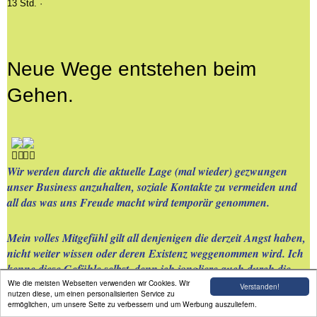
13 Std.
·
Neue Wege entstehen beim
Gehen.
Wir werden durch die aktuelle Lage (mal wieder) gezwungen
unser Business anzuhalten, soziale Kontakte zu vermeiden und
all das was uns Freude macht wird temporär genommen.
Mein volles Mitgefühl gilt all denjenigen die derzeit Angst haben,
nicht weiter wissen oder deren Existenz weggenommen wird. Ich
kenne diese Gefühle selbst, denn ich jongliere auch durch die
Lage mit meinem neuen Business und schaue welche neuen
Wie die meisten Webseiten verwenden wir Cookies. Wir
Verstanden!
nutzen diese, um einen personalisierten Service zu
Wege ich mit und für Euch gehen kann.
ermöglichen, um unsere Seite zu verbessern und um Werbung auszuliefern.