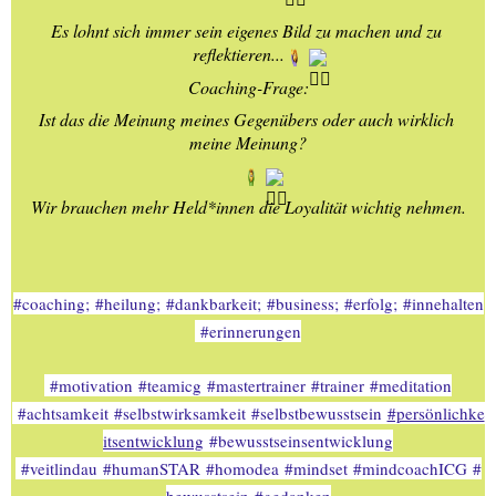
Es lohnt sich immer sein eigenes Bild zu machen und zu 
reflektieren...
Coaching-Frage:
Ist das die Meinung meines Gegenübers oder auch wirklich 
meine Meinung?
Wir brauchen mehr Held*innen die Loyalität wichtig nehmen.
#coaching
; 
#heilung
; 
#dankbarkeit
; 
#business
; 
#erfolg
; 
#innehalten
#erinnerungen
#motivation
#teamicg
#mastertrainer
#trainer
#meditation
#achtsamkeit
#selbstwirksamkeit
#selbstbewusstsein
#persönlichke
itsentwicklung
#bewusstseinsentwicklung
#veitlindau
#humanSTAR
#homodea
#mindset
#mindcoachICG
#