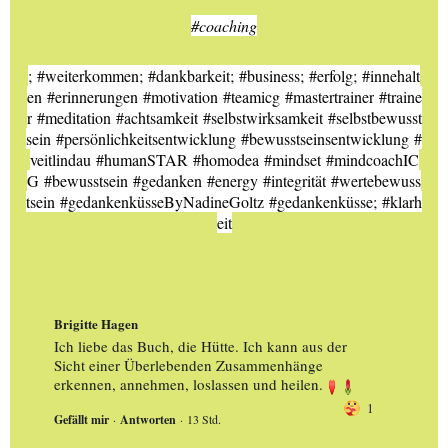
#coaching
; 
#weiterkommen
; 
#dankbarkeit
; 
#business
; 
#erfolg
; 
#innehalt
en
#erinnerungen
#motivation
#teamicg
#mastertrainer
#traine
r
#meditation
#achtsamkeit
#selbstwirksamkeit
#selbstbewusst
sein
#persönlichkeitsentwicklung
#bewusstseinsentwicklung
#
veitlindau
#humanSTAR
#homodea
#mindset
#mindcoachIC
G
#bewusstsein
#gedanken
#energy
#integrität
#wertebewuss
tsein
#gedankenküsseByNadineGoltz
#gedankenküsse
; 
#klarh
eit
Brigitte Hagen
Ich liebe das Buch, die Hütte. Ich kann aus der
Sicht einer Überlebenden Zusammenhänge
erkennen, annehmen, loslassen und heilen.
1
Gefällt mir
 · 
Antworten
 · 
13 Std.