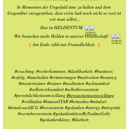
In Momenten der Ungeduld inne zu halten und dem 
Gegenüber zuzugestehen, dass er/sie halt noch nicht so weit ist 
wie man selbst...
Das ist HELDENTUM.
Wir brauchen mehr Helden in unserer Gesellschaft! 
Am Ende zählt nur Freundlichkeit. 
#coaching
; 
#weiterkommen
; 
#dankbarkeit
; 
#business
; 
#erfolg
; 
#innehalten
#erinnerungen
#motivation
#teamicg
#mastertrainer
#trainer
#meditation
#achtsamkeit
#selbstwirksamkeit
#selbstbewusstsein
#persönlichkeitsentwicklung
#bewusstseinsentwicklung
#veitlindau
#humanSTAR
#homodea
#mindset
#mindcoachICG
#bewusstsein
#gedanken
#energy
#integrität
#wertebewusstsein
#gedankenküsseByNadineGoltz
#gedankenküsse
; 
#klarheit
;