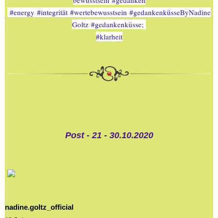
bewusstsein
#gedanken
#energy
#integrität
#wertebewusstsein
#gedankenküsseByNadine
Goltz
#gedankenküsse
; 
#klarheit
Post - 21 - 30.10.2020
nadine.goltz_official