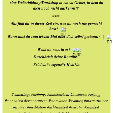
-eine Weiterbildung/Workshop in einem Gebiet, in dem du 
dich noch nicht auskennst? 
uvm.
Was fällt dir in dieser Zeit ein, was du noch nie gemacht 
hast? 
Wann hast du zum letzten Mal über dich selbst gestaunt? 
Weißt du was, tu es! 
Durchbrich deine Routine! 
Sei dein*e eigene*r Held*in
#coaching
; 
#heilung
; 
#dankbarkeit
; 
#business
; 
#erfolg
; 
#innehalten
#erinnerungen
#motivation
#teamicg
#mastertrainer
#trainer
#meditation
#achtsamkeit
#selbstwirksamkeit