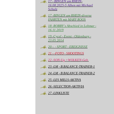
17.- BINGEN am RHEIN-
16.08.2025-5 Alben mit Michael
Schulz
17.-BINGEN am RHEIN-diverse
FAHRTEN mit MARY ROOS
18.-ROBBY`s Abschied in Lohmar -
16.11.2019
19.-Cycel - Event - Oldenburg -
23.05.2014
20.-. - SPORT - EREIGNISSE
21.-.-FOTO - SHOOTINGS
22.-SON-Ug.+WOLKEN-Geb.
23.-LM - B.BALANCE-TRAINER-1
24.-LM - B.BALANCE-TRAINER-2
25.-LES MILLS-AKTIVA
26.-SELECTION-AKTIVIA
27.-LINKLISTE