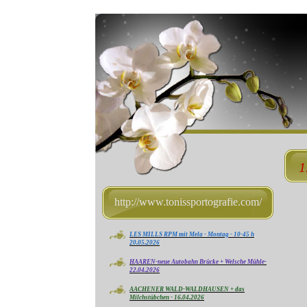
1
http://www.tonissportografie.com/
LES MILLS RPM mit Mela - Montag - 10-45 h
20.05.2026
HAAREN-neue Autobahn Brücke + Welsche Mühle-
22.04.2026
AACHENER WALD-WALDHAUSEN + das
Milchstübchen - 16.04.2026