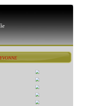
ie
& YVONNE