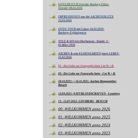
EIFELBESUCH-Einruhr-Rurberg-Fähre-
Einruhr-08.04.2026
IMPRESSIONEN-aus der AACHENER CITY-
22.03.2026
EIFEL-TOUR-mit Lukas-26.02.2026-
Rurberg+Urfttalsperre
NELE & SINA in Oberhausen - Stunde -3 -
01.März 2026
AACHEN & sein ELISENGARTEN pures LEBEN-
25.02.2026
02 - Die Liebe zur Fotografie Seite 1 in W. + B.
03.- Die Liebe zur Fotografie Seite - 2 in W. + B.
28.10.2021.-+ 16.11.2021.-Aachen-Hangeweiher-
Besuch
13.03.2021.-NATURLANDSCHAFTEN - Lousberg
12. -12.07.2022.-LOUSBERG - BESUCH
00.-WILLKOMMEN anno 2026
01.-WILLKOMMEN anno 2025
02.-WILLKOMMEN anno 2024
03.-WILLKOMMEN anno 2023