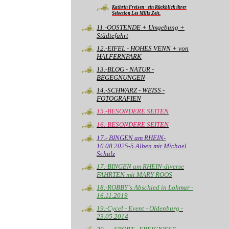
Kathrin Freisen - ein Rückblick ihrer
Selection Les Mills Zeit.
11.-OOSTENDE + Umgebung +
Städtefahrt
12.-EIFEL - HOHES VENN + von
HALFERNPARK
13.-BLOG - NATUR -
BEGEGNUNGEN
14.-SCHWARZ - WEISS -
FOTOGRAFIEN
15.-BESONDERE SEITEN
16.-BESONDERE SEITEN
17.- BINGEN am RHEIN-
16.08.2025-5 Alben mit Michael
Schulz
17.-BINGEN am RHEIN-diverse
FAHRTEN mit MARY ROOS
18.-ROBBY`s Abschied in Lohmar -
16.11.2019
19.-Cycel - Event - Oldenburg -
23.05.2014