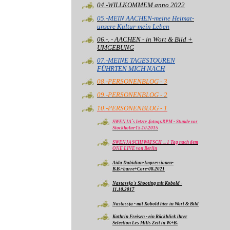
04.-WILLKOMMEM anno 2022
05.-MEIN AACHEN-meine Heimat-
unsere Kultur-mein Leben
06.-. - AACHEN - in Wort & Bild +
UMGEBUNG
07.-MEINE TAGESTOUREN
FÜHRTEN MICH NACH
08.-PERSONENBLOG - 3
09.-PERSONENBLOG - 2
10.-PERSONENBLOG - 1
SWENJA`s letzte ,fotogr.RPM - Stunde vor
Stockholm-15.10.2015
SWENJA SCHIWATSCH ... 1 Tag nach dem
ONE LIVE von Berlin
Aida Dabidian-Impressionen-
B.B.+barre+Core-08.2021
Nastassja`s Shooting mit Kobold -
11.10.2017
Nastassja - mit Kobold hier in Wort & Bild
Kathrin Freisen - ein Rückblick ihrer
Selection Les Mills Zeit in W.+B.