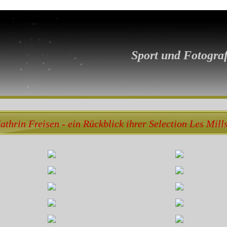
Sport und Fotograf
athrin Freisen - ein Rückblick ihrer Selection Les Mills