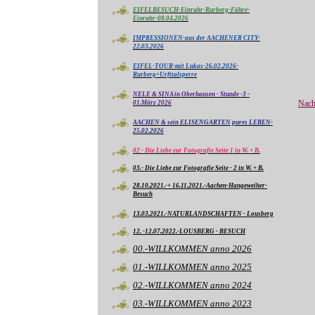
EIFELBESUCH-Einruhr-Rurberg-Fähre-
Einruhr-08.04.2026
IMPRESSIONEN-aus der AACHENER CITY-
22.03.2026
EIFEL-TOUR-mit Lukas-26.02.2026-
Rurberg+Urfttalsperre
NELE & SINA in Oberhausen - Stunde -3 -
Nach
01.März 2026
AACHEN & sein ELISENGARTEN pures LEBEN-
25.02.2026
02 - Die Liebe zur Fotografie Seite 1 in W. + B.
03.- Die Liebe zur Fotografie Seite - 2 in W. + B.
28.10.2021.-+ 16.11.2021.-Aachen-Hangeweiher-
Besuch
13.03.2021.-NATURLANDSCHAFTEN - Lousberg
12. -12.07.2022.-LOUSBERG - BESUCH
00.-WILLKOMMEN anno 2026
01.-WILLKOMMEN anno 2025
02.-WILLKOMMEN anno 2024
03.-WILLKOMMEN anno 2023