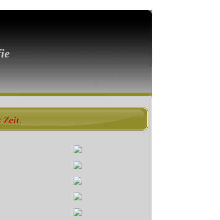
ie
 Zeit.