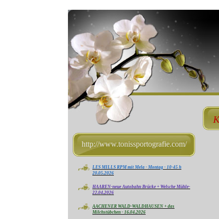
K
http://www.tonissportografie.com/
LES MILLS RPM mit Mela - Montag - 10-45 h
20.05.2026
HAAREN-neue Autobahn Brücke + Welsche Mühle-
22.04.2026
AACHENER WALD-WALDHAUSEN + das
Milchstübchen - 16.04.2026