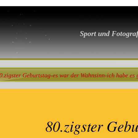
Sport und Fotograf
0.zigster Geburtstag-es war der Wahnsinn-ich habe es 
80.zigster Gebu