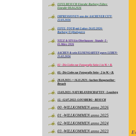
EIFELBESUCH-Einruhr-Rurberg-Fähre-
Einruhr-08.04.2026
IMPRESSIONEN-aus der AACHENER CITY-
22.03.2026
EIFEL-TOUR-mit Lukas-26.02.2026-
Rurberg+Urfttalsperre
NELE & SINA in Oberhausen - Stunde -3 -
01.März 2026
AACHEN & sein ELISENGARTEN pures LEBEN-
25.02.2026
02 - Die Liebe zur Fotografie Seite 1 in W. + B.
03.- Die Liebe zur Fotografie Seite - 2 in W. + B.
28.10.2021.-+ 16.11.2021.-Aachen-Hangeweiher-
Besuch
13.03.2021.-NATURLANDSCHAFTEN - Lousberg
12. -12.07.2022.-LOUSBERG - BESUCH
00.-WILLKOMMEN anno 2026
01.-WILLKOMMEN anno 2025
02.-WILLKOMMEN anno 2024
03.-WILLKOMMEN anno 2023
Ev