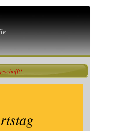
ie
geschafft!
rtstag