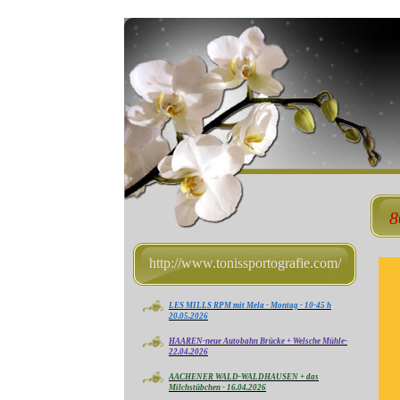
8
http://www.tonissportografie.com/
LES MILLS RPM mit Mela - Montag - 10-45 h
20.05.2026
HAAREN-neue Autobahn Brücke + Welsche Mühle-
22.04.2026
AACHENER WALD-WALDHAUSEN + das
Milchstübchen - 16.04.2026