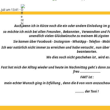
M
it
. Juli um 13:41
·
Ö
ff
e
nt
lic
Auch wenn ich in Kürze noch die ein oder andere Einladung im g
h
so möchte ich mich bei allen Freunden , Bekannten , Verwandten und Fami
g
et
unendlich vielen Glückwünsche zu meinem 80.zigsten 
ei
Sie kamen über Facebook - Instagram - WhatApp - Telefon - Mobilfunk 
lt
Ich 
war natürlich nicht immer zu erreichen und habe versucht , nun übe
beantworten.
Wo dies noch nicht geschehen ist , wird es
Fast hat mich der Alltag wieder und heute im Nachmittag geht`s dann zum
freu .....................
FAKT ist :
mein echter Wunsch ging in Erfüllung , denn die 8 von vorn anzuschaue
......... der Toni !