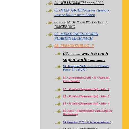
04.-WILLKOMMEM anno 2022
05.-MEIN AACHEN-meine Heimat-
unsere Kultur-mein Leben
06.-. - AACHEN - in Wort & Bild +
UMGEBUNG
07.-MEINE TAGESTOUREN
FÜHRTEN MICH NACH
08.-PERSONENBLOG - 3
01. - ...... was ich noch
sagen wollte .............
00 - In eigener Sache .................. 7 Monate
Pause - 01. Juli 2021
01. - Die magische ZAHL - 50 - Jahre mit
Evi verheiratet
​02. - 50 Jahre Ehegemeinschaft - Seite - 2
03. - 50 Jahre Ehegemeinschaft - Seite - 3
04. - 50 Jahre Ehegemeinschaft - Seite - 4
05.-Toni`s - Hochzeitsbilder zum 50.zigsten
Hochzeitstag
06.November 1970 - 53 Jahre verheiratet !