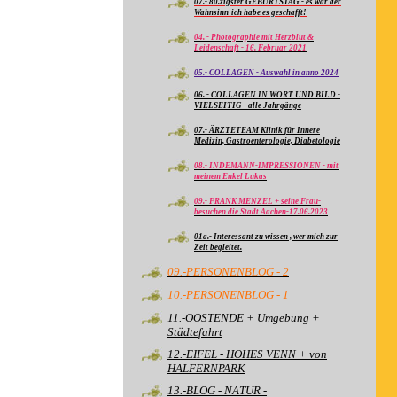
07.- 80.zigster GEBURTSTAG - es war der
Wahnsinn-ich habe es geschafft!
04. - Photographie mit Herzblut &
Leidenschaft - 16. Februar 2021
05.- COLLAGEN - Auswahl in anno 2024
06. - COLLAGEN IN WORT UND BILD -
VIELSEITIG - alle Jahrgänge
07.- ÄRZTETEAM Klinik für Innere
Medizin, Gastroenterologie, Diabetologie
08.- INDEMANN-IMPRESSIONEN - mit
meinem Enkel Lukas
09.- FRANK MENZEL + seine Frau-
besuchen die Stadt Aachen-17.06.2023
01a.- Interessant zu wissen , wer mich zur
Zeit begleitet.
09.-PERSONENBLOG - 2
10.-PERSONENBLOG - 1
11.-OOSTENDE + Umgebung +
Städtefahrt
12.-EIFEL - HOHES VENN + von
HALFERNPARK
13.-BLOG - NATUR -