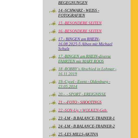
BEGEGNUNGEN
14.-SCHWARZ - WEISS -
FOTOGRAFIEN
15.-BESONDERE SEITEN
16.-BESONDERE SEITEN
17.- BINGEN am RHEIN-
16.08.2025-5 Alben mit Michael
Schulz
17.-BINGEN am RHEIN-diverse
FAHRTEN mit MARY ROOS
18.-ROBBY`s Abschied in Lohmar -
16.11.2019
19.-Cycel - Event - Oldenburg -
23.05.2014
20.-. - SPORT - EREIGNISSE
21.-.-FOTO - SHOOTINGS
22.-SON-Ug.+WOLKEN-Geb.
23.-LM - B.BALANCE-TRAINER-1
24.-LM - B.BALANCE-TRAINER-2
25.-LES MILLS-AKTIVA