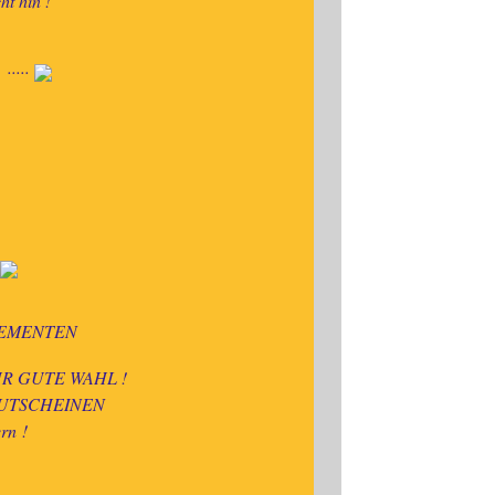
 hin !
.....
LEMENTEN
R GUTE WAHL !
en GUTSCHEINEN
ern
!