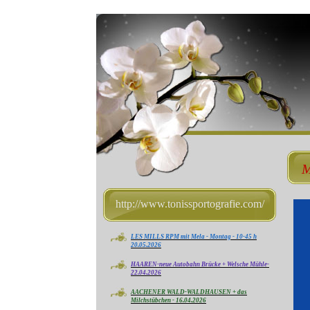
M
http://www.tonissportografie.com/
LES MILLS RPM mit Mela - Montag - 10-45 h
20.05.2026
HAAREN-neue Autobahn Brücke + Welsche Mühle-
22.04.2026
AACHENER WALD-WALDHAUSEN + das
Milchstübchen - 16.04.2026