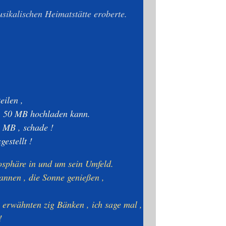
sikalischen Heimatstätte eroberte.
teilen ,
ax. 50 MB hochladen kann.
0 MB , schade !
estellt !
tmosphäre in und um sein Umfeld.
pannen , die Sonne genießen ,
n erwähnten zig Bänken , ich sage mal ,
!