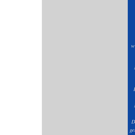
w
D
ge