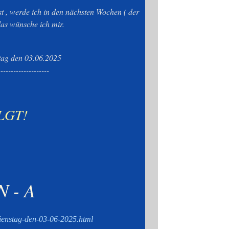
t , werde ich in den nächsten Wochen ( der
das wünsche ich mir.
tag den 03.06.2025
--------------------
LGT!
 N - A
dienstag-den-03-06-2025.html