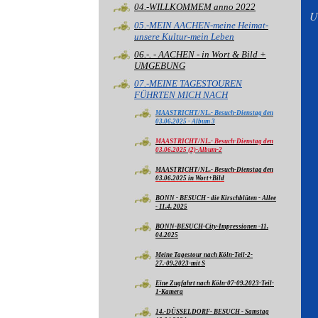
04.-WILLKOMMEM anno 2022
U
05.-MEIN AACHEN-meine Heimat-
unsere Kultur-mein Leben
06.-. - AACHEN - in Wort & Bild +
UMGEBUNG
07.-MEINE TAGESTOUREN
FÜHRTEN MICH NACH
MAASTRICHT/NL.- Besuch-Dienstag den
03.06.2025 - Album 3
MAASTRICHT/NL.- Besuch-Dienstag den
03.06.2025 (2)-Album-2
MAASTRICHT/NL.- Besuch-Dienstag den
03.06.2025 in Wort+Bild
BONN - BESUCH - die Kirschblüten - Allee
- 11.4. 2025
BONN-BESUCH-City-Impressionen -11.
04.2025
Meine Tagestour nach Köln-Teil-2-
27.-09.2023-mit S
Eine Zugfahrt nach Köln-07-09.2023-Teil-
1-Kamera
14.-DÜSSELDORF- BESUCH - Samstag