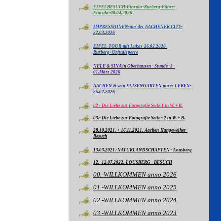
EIFELBESUCH-Einruhr-Rurberg-Fähre-
Einruhr-08.04.2026
IMPRESSIONEN-aus der AACHENER CITY-
22.03.2026
EIFEL-TOUR-mit Lukas-26.02.2026-
Rurberg+Urfttalsperre
NELE & SINA in Oberhausen - Stunde -3 -
01.März 2026
AACHEN & sein ELISENGARTEN pures LEBEN-
25.02.2026
02 - Die Liebe zur Fotografie Seite 1 in W. + B.
03.- Die Liebe zur Fotografie Seite - 2 in W. + B.
28.10.2021.-+ 16.11.2021.-Aachen-Hangeweiher-
Besuch
13.03.2021.-NATURLANDSCHAFTEN - Lousberg
12. -12.07.2022.-LOUSBERG - BESUCH
00.-WILLKOMMEN anno 2026
01.-WILLKOMMEN anno 2025
02.-WILLKOMMEN anno 2024
03.-WILLKOMMEN anno 2023