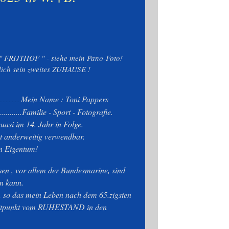
n " FRIJTHOF " - siehe mein Pano-Foto!
ich sein zweites ZUHAUSE !
Mein Name : Toni Pappers
..............
........Familie - Sport - Fotografie.
uasi im 14. Jahr in Folge.
ht anderweitig verwendbar.
in Eigentum!
isen , vor allem der Bundesmarine, sind
n kann.
, so das mein Leben nach dem 65.zigsten
 Zeitpunkt vom RUHESTAND in den