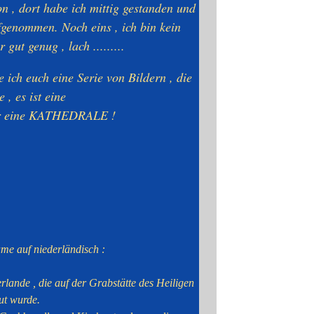
lon , dort habe ich mittig gestanden und
fgenommen. Noch eins , ich bin kein
t genug , lach .........
 ich euch eine Serie von Bildern , die
 , es ist eine
er eine KATHEDRALE !
ame auf niederländisch :
lande , die auf der Grabstätte des Heiligen
ut wurde.