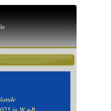
ie
lande
025 in W.+B.