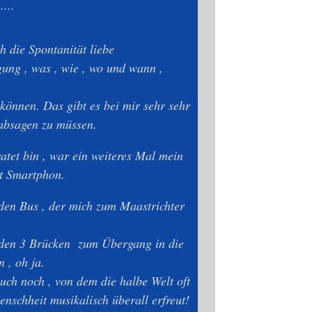
....
ich die Spontanität liebe
ung , was , wie , wo und wann ,
können. Das gibt es bei mir sehr sehr
 absagen zu müssen.
atet bin , war ein weiteres Mal mein
it Smartphon.
den Bus , der mich zum Maastrichter
n den 3 Brücken zum Übergang in die
 , oh ja.
uch noch , von dem die halbe Welt oft
nschheit musikalisch überall erfreut!