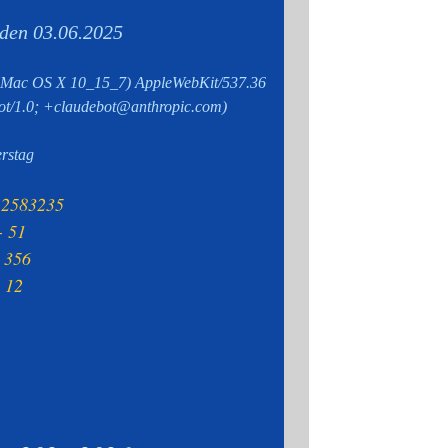
den 03.06.2025
tel Mac OS X 10_15_7) AppleWebKit/537.36
ot/1.0; +claudebot@anthropic.com)
rstag
- 2583235
- 51
- 356
- 12