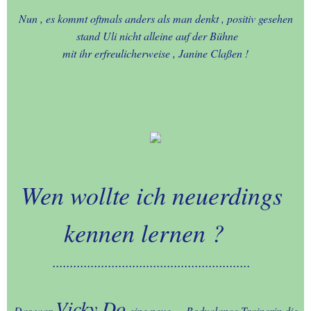
Nun , es kommt oftmals anders als man denkt , positiv gesehen
28.10.2021.-+ 16.11.2021.-
stand Uli nicht alleine auf der Bühne
Aachen-Hangeweiher-
mit ihr erfreulicherweise , Janine Claßen !
Besuch
13.03.2021.-
NATURLANDSCHAFTEN -
Lousberg
12.07.2022.-LOUSBERG -
BESUCH
Wen wollte ich neuerdings
00.-WILLKOMMEN anno
kennen lernen ?
2026
.........................................................
01.-WILLKOMMEN anno
2025
Vicky Do
Das war
eine neue Bodyalance Trainerin die