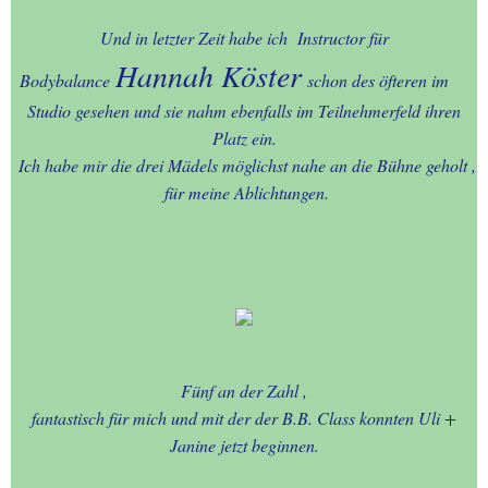
Und in letzter Zeit habe ich Instructor für
08.-PERSONENBLOG - 3
Hannah Köster
Bodybalance
schon des öfteren im
09.-PERSONENBLOG - 2
Studio gesehen und sie nahm ebenfalls im Teilnehmerfeld ihren
Platz ein.
Ich habe mir die drei Mädels möglichst nahe an die Bühne geholt ,
10.-PERSONENBLOG - 1
für meine Ablichtungen.
11.-OOSTENDE +
Umgebung + Städtefahrt
12.-EIFEL - HOHES VENN +
von HALFERNPARK
Fünf an der Zahl ,
13.-BLOG - NATUR -
BEGEGNUNGEN
fantastisch für mich und mit der der B.B. Class konnten Uli +
Janine jetzt beginnen.
14.-SCHWARZ - WEISS -