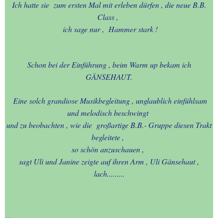
FOTOGRAFIEN
Ich hatte sie zum ersten Mal mit erleben dürfen , die neue B.B.
Class ,
ich sage nur , Hammer stark !
15.-BESONDERE SEITEN
16.-BESONDERE SEITEN
Schon bei der Einführung , beim Warm up bekam ich
GÄNSEHAUT.
17.- BINGEN am RHEIN-
16.08.2025-5 Alben mit
Eine solch grandiose Musikbegleitung , unglaublich einfühlsam
Michael Schulz
und melodisch beschwingt
und zu beobachten , wie die großartige B.B.- Gruppe diesen Trakt
17.-BINGEN am RHEIN-
begleitete ,
diverse FAHRTEN mit MARY
so schön anzuschauen ,
ROOS
sagt Uli und Janine zeigte auf ihren Arm , Uli Gänsehaut ,
lach.........
18.-ROBBY`s Abschied in
Lohmar - 16.11.2019
19.-Cycel - Event - Oldenburg