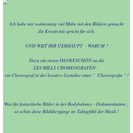
- 23.05.2014
20.-. - SPORT -
Ich habe mir wahnsinnig viel Mühe mit den Bildern gemacht
EREIGNISSE
die Kreativität spricht für sich.
21.-.-FOTO - SHOOTINGS
UND WIßT IHR ÜERHAUPT - WARUM ?
Dazu ein riesen DANKESCHÖN an die
22.-SON-Ug.+WOLKEN-Geb.
LES MILLS CHOREOGRAFEN :
ein Choreograf ist der kreative Gestalter einer " Choreografie " !
23.-LM - B.BALANCE-
TRAINER-1
24.-LM - B.BALANCE-
Was für fantastische Bilder in der Bodybalance - Dokumentation ,
TRAINER-2
so schön diese Bildübergänge im Taktgefühl der Musik !
25.-LES MILLS-AKTIVA