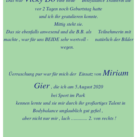
02.-WILLKOMMEN anno
vor 2 Tagen noch Geburtstag hatte
2024
und ich ihr gratulieren konnte.
Mittig steht sie.
03.-WILLKOMMEN anno
Das sie ebenfalls anwesend und die B.B. als Teilnehmerin mit
2023
machte , war für uns BEIDE sehr wertvoll - natürlich der Bilder
wegen.
04.-WILLKOMMEM anno
2022
Miriam
05.-MEIN AACHEN-meine
Üerraschung pur war für mich der Einsatz von
Heimat-unsere Kultur-mein
Gier
Leben
, die ich am 5.August 2020
bei Sport im Park
06.-. - AACHEN - in Wort &
kennen lernte und sie mir durch ihr großartiges Talent in
Bild + UMGEBUNG
Bodybalance unglaublich gut gefiel ,
aber nicht nur mir , lach ….......... 2. von rechts !
07.-MEINE TAGESTOUREN
FÜHRTEN MICH NACH