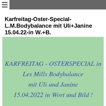
LES MILLS RPM mit Mela -
Karfreitag-Oster-Special-
Montag - 10-45 h 20.05.20
L.M.Bodybalance mit Uli+Janine
15.04.22-in W.+B.
HAAREN-neue Autobahn
Brücke + Welsche Mühle-
22.04.
AACHENER WALD-
KARFREITAG - OSTERSPECIAL in
WALDHAUSEN + das
Milchstübchen - 16.
Les Mills Bodybalance
EIFELBESUCH-Einruhr-
mit Uli und Janine
Rurberg-Fähre-Einruhr-
08.04.20
15.04.2022 in Wort und Bild !
IMPRESSIONEN-aus der
AACHENER CITY-