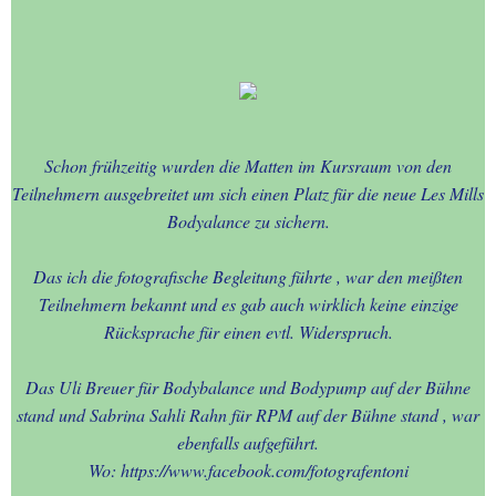
22.03.2026
EIFEL-TOUR-mit Lukas-
26.02.2026-
Rurberg+Urfttalspe
Schon frühzeitig wurden die Matten im Kursraum von den
NELE & SINA in Oberhausen
Teilnehmern ausgebreitet um sich einen Platz für die neue Les Mills
- Stunde -3 - 01.März 20
Bodyalance zu sichern.
AACHEN & sein
Das ich die fotografische Begleitung führte , war den meißten
ELISENGARTEN pures
Teilnehmern bekannt und es gab auch wirklich keine einzige
LEBEN-25.02.2026
Rücksprache für einen evtl. Widerspruch.
02.- Die Liebe zur Fotografie
Das Uli Breuer für Bodybalance und Bodypump auf der Bühne
Seite 1 in W. + B.
stand und Sabrina Sahli Rahn für RPM auf der Bühne stand , war
ebenfalls aufgeführt.
03.- Die Liebe zur Fotografie
Wo: https://www.facebook.com/fotografentoni
Seite - 2 in W. + B.