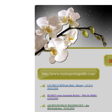
B
http://www.tonissportografie.com/
LES MILLS RPM mit Mela - Montag - 10-45 h
20.05.2026
HAAREN-neue Autobahn Brücke + Welsche Mühle-
22.04.2026
AACHENER WALD-WALDHAUSEN + das
Milchstübchen - 16.04.2026