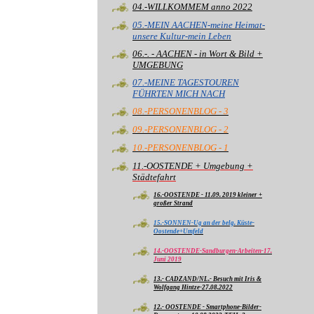
04.-WILLKOMMEM anno 2022
05.-MEIN AACHEN-meine Heimat-
unsere Kultur-mein Leben
06.-. - AACHEN - in Wort & Bild +
UMGEBUNG
07.-MEINE TAGESTOUREN
FÜHRTEN MICH NACH
08.-PERSONENBLOG - 3
09.-PERSONENBLOG - 2
10.-PERSONENBLOG - 1
11.-OOSTENDE + Umgebung +
Städtefahrt
16.-OOSTENDE - 11.09. 2019 kleiner +
großer Strand
15.-SONNEN-Ug an der belg. Küste-
Oostende+Umfeld
14.-OOSTENDE-Sandburgen-Arbeiten-17.
Juni 2019
13.- CADZAND/NL.- Besuch mit Iris &
Wolfgang Hintze-27.08.2022
12.- OOSTENDE - Smartphone-Bilder-