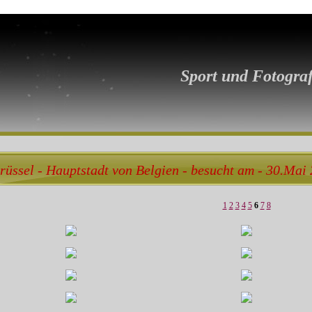
Sport und Fotograf
rüssel - Hauptstadt von Belgien - besucht am - 30.Mai
1
2
3
4
5
6
7
8