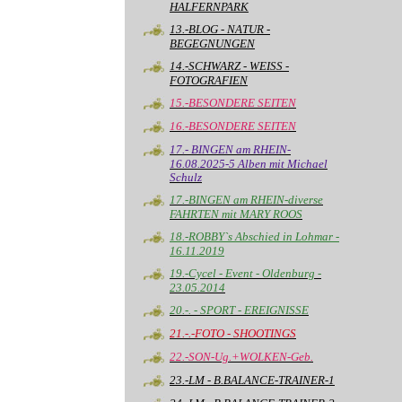
HALFERNPARK
13.-BLOG - NATUR -
BEGEGNUNGEN
14.-SCHWARZ - WEISS -
FOTOGRAFIEN
15.-BESONDERE SEITEN
16.-BESONDERE SEITEN
17.- BINGEN am RHEIN-
16.08.2025-5 Alben mit Michael
Schulz
17.-BINGEN am RHEIN-diverse
FAHRTEN mit MARY ROOS
18.-ROBBY`s Abschied in Lohmar -
16.11.2019
19.-Cycel - Event - Oldenburg -
23.05.2014
20.-. - SPORT - EREIGNISSE
21.-.-FOTO - SHOOTINGS
22.-SON-Ug.+WOLKEN-Geb.
23.-LM - B.BALANCE-TRAINER-1