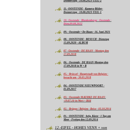
Donnerstag - 10.08.2023-TEIL-2
11.- OOSTENDE - Kamera-Bilder-
Donnerstag - 10.08.2023-TEIL-1
10.- Oostende - Blankenberge - Oostende -
Dien.09.08.2022
09. - Oostende + De Haan - 16. Juni 2021
08. - OOSTENDE - BESUCH - Dienstag
15.09.2020 - ALBUM
07 - Oostende - DE HAAN - Montag den
17.09.2018
06. - Oostende - DE HAAN-Montag den
17.09.2018 in W + B
05. - Brüssel - Hauptstadt von Belgien -
besucht am - 30.05.2018
04. - OOSTENDE NIEUWPOORT -
01.09.2017
03. - Oostende-M.KERKE-DE HAAN-
-19.07.16-in Wort + Bild
02. - Brügge / Belgien - Reise - 03.10.2014
01. - OOSTENDE - belg. Küste - 1 Tag am
Meer - Freitag den 12.09.2014
12.-EIFEL - HOHES VENN + von