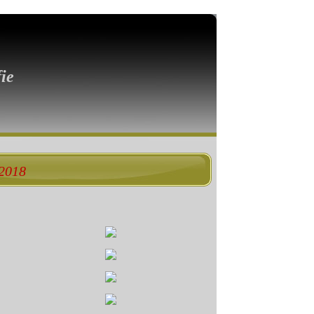
ie
 2018