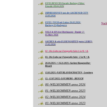
EIFELBESUCH-Einruhr-Rurberg-Fähre-
Einruhr-08.04.2026
IMPRESSIONEN-aus der AACHENER CITY-
22.03.2026
EIFEL-TOUR-mit Lukas-26.02.2026-
Nach
Rurberg+Urfttalsperre
NELE & SINA in Oberhausen - Stunde -3 -
01.März 2026
AACHEN & sein ELISENGARTEN pures LEBEN-
25.02.2026
02 - Die Liebe zur Fotografie Seite 1 in W. + B.
03.- Die Liebe zur Fotografie Seite - 2 in W. + B.
28.10.2021.-+ 16.11.2021.-Aachen-Hangeweiher-
Besuch
13.03.2021.-NATURLANDSCHAFTEN - Lousberg
12. -12.07.2022.-LOUSBERG - BESUCH
00.-WILLKOMMEN anno 2026
01.-WILLKOMMEN anno 2025
02.-WILLKOMMEN anno 2024
03.-WILLKOMMEN anno 2023